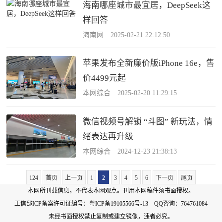
海南哪座城市最宜居，DeepSeek这
样回答
海南网 2025-02-21 22:12:50
苹果发布全新廉价版iPhone 16e，售
价4499元起
本网综合 2025-02-20 11:29:15
微信视频号解锁 “斗图” 新玩法，情
绪表达再升级
本网综合 2024-12-23 21:38:13
124
首页
上一页
1
2
3
4
5
6
下一页
尾页
本网所刊载信息，不代表本网观点。刊用本网稿件须书面授权。
工信部ICP备案许可证编号：
粤ICP备19105566号-13
QQ咨询：764761084
未经书面授权禁止复制或建立镜像，违者必究。